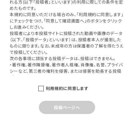
れる方(以下「投稿者」といいます)の利用に際しての条件を定
めたものです。
本規約に同意いただける場合のみ、「利用規約に同意します」
にチェックをつけ、「同意して確認画面へ」のボタンをクリック
しお進みください。
投稿者により本投稿サイトに投稿された動画や画像のデータ
（以下、「投稿データ」といいます）は、投稿者本人が撮影した
ものに限ります。なお、未成年の方は保護者の了解を得たうえ
で投稿してください。
次の各事項に該当する投稿データは、投稿はできません。
・著作権、著作隣接権、著作者人格権、肖像権、名誉、プライバ
シーなど、第三者の権利を侵害、または侵害を助長する投稿
データ。
・虚偽の情報を含む投稿データ。
利用規約に同意します
・公序良俗に反する、または誹謗・中傷、差別、暴力、わいせ
つ、性描写、盗撮、いやがらせ的な表現など、公衆に不快感を
与える内容が含まれる投稿データ。
投稿ページへ
・法令によりもしくは他の理由により許可されていない場所で
の撮影・収録、または許可されていない対象を撮影・収録した
投稿データ。
・コンピューターウィルス、そのほか本サイトに有害な影響を
与える投稿データ。